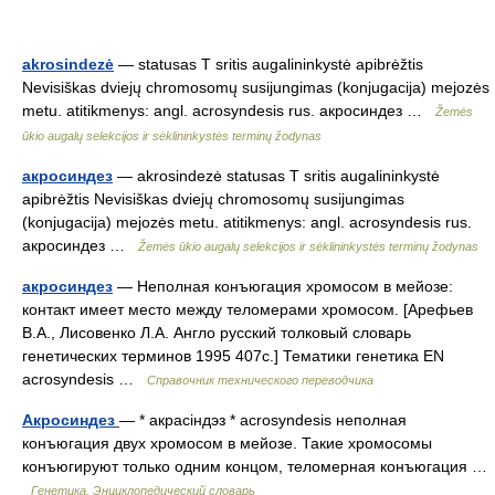
akrosindezė
— statusas T sritis augalininkystė apibrėžtis
Nevisiškas dviejų chromosomų susijungimas (konjugacija) mejozės
metu. atitikmenys: angl. acrosyndesis rus. aкросиндез …
Žemės
ūkio augalų selekcijos ir sėklininkystės terminų žodynas
aкросиндез
— akrosindezė statusas T sritis augalininkystė
apibrėžtis Nevisiškas dviejų chromosomų susijungimas
(konjugacija) mejozės metu. atitikmenys: angl. acrosyndesis rus.
aкросиндез …
Žemės ūkio augalų selekcijos ir sėklininkystės terminų žodynas
акросиндез
— Неполная конъюгация хромосом в мейозе:
контакт имеет место между теломерами хромосом. [Арефьев
В.А., Лисовенко Л.А. Англо русский толковый словарь
генетических терминов 1995 407с.] Тематики генетика EN
acrosyndesis …
Справочник технического переводчика
Акросиндез
— * акрасіндэз * acrosyndesis неполная
конъюгация двух хромосом в мейозе. Такие хромосомы
конъюгируют только одним концом, теломерная конъюгация …
Генетика. Энциклопедический словарь