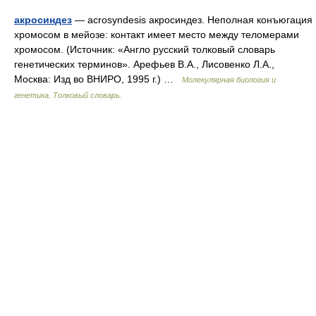
акросиндез
— acrosyndesis акросиндез. Неполная конъюгация
хромосом в мейозе: контакт имеет место между теломерами
хромосом. (Источник: «Англо русский толковый словарь
генетических терминов». Арефьев В.А., Лисовенко Л.А.,
Москва: Изд во ВНИРО, 1995 г.) …
Молекулярная биология и
генетика. Толковый словарь.