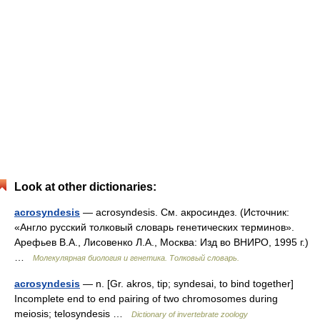
Look at other dictionaries:
acrosyndesis
— acrosyndesis. См. акросиндез. (Источник:
«Англо русский толковый словарь генетических терминов».
Арефьев В.А., Лисовенко Л.А., Москва: Изд во ВНИРО, 1995 г.)
…
Молекулярная биология и генетика. Толковый словарь.
acrosyndesis
— n. [Gr. akros, tip; syndesai, to bind together]
Incomplete end to end pairing of two chromosomes during
meiosis; telosyndesis …
Dictionary of invertebrate zoology