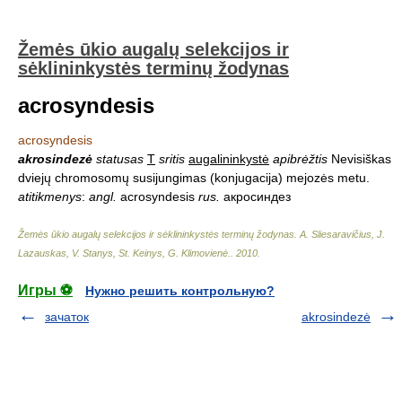
Žemės ūkio augalų selekcijos ir
sėklininkystės terminų žodynas
acrosyndesis
acrosyndesis
akrosindezė
statusas
T
sritis
augalininkystė
apibrėžtis
Nevisiškas
dviejų chromosomų susijungimas (konjugacija) mejozės metu.
atitikmenys
:
angl.
acrosyndesis
rus.
aкросиндез
Žemės ūkio augalų selekcijos ir sėklininkystės terminų žodynas
.
A. Sliesaravičius, J.
Lazauskas, V. Stanys, St. Keinys, G. Klimovienė.
.
2010
.
Игры ⚽
Нужно решить контрольную?
зачаток
akrosindezė